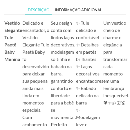
DESCRIÇÃO
INFORMAÇÃO ADICIONAL
Vestido
Delicado e
Seu design
✨ Tule
Um vestido
Elegante
encantador, o
conta com
delicado e
cheio de
Tule
Vestido
lindos laços
confortável
charme e
Paetê
Elegante Tule
decorativos,
✨ Detalhes
elegância
Baby
Paetê Baby
modelagem
em paetês
para
Menina
foi
soltinha e
brilhantes
transformar
desenvolvido
babado na
✨ Laços
cada
para deixar
barra,
decorativos
momento
sua pequena
garantindo
encantadores
em uma
ainda mais
conforto e
✨ Babado
lembrança
linda em
liberdade
delicado na
inesquecível.
momentos
para a bebê
barra
💖✨👶🏻👗
especiais.
se
✨
Com
movimentar.
Modelagem
acabamento
Perfeito
leve e