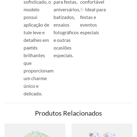
sofisticado, o
para festas,
confortável
modelo
aniversários,
✨ Ideal para
possui
batizados,
festas e
aplicação de
ensaios
eventos
tule leve e
fotográficos
especiais
detalhes em
e outras
paetês
ocasiões
brilhantes
especiais.
que
proporcionam
um charme
único e
delicado.
Produtos Relacionados