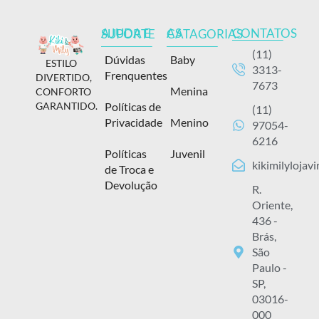
CONTATOS
AJUDA E SUPORTE
AS CATAGORIAS
(11)
Dúvidas
Baby
ESTILO
3313-
Frenquentes
DIVERTIDO,
7673
Menina
CONFORTO
Políticas de
GARANTIDO.
(11)
Privacidade
Menino
97054-
6216
Políticas
Juvenil
kikimilylojav
de Troca e
Devolução
R.
Oriente,
436 -
Brás,
São
Paulo -
SP,
03016-
000