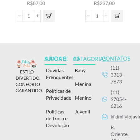
R$
87,00
R$
237,00
CONTATOS
AJUDA E SUPORTE
AS CATAGORIAS
(11)
Dúvidas
Baby
ESTILO
3313-
Frenquentes
DIVERTIDO,
7673
Menina
CONFORTO
Políticas de
GARANTIDO.
(11)
Privacidade
Menino
97054-
6216
Políticas
Juvenil
kikimilylojav
de Troca e
Devolução
R.
Oriente,