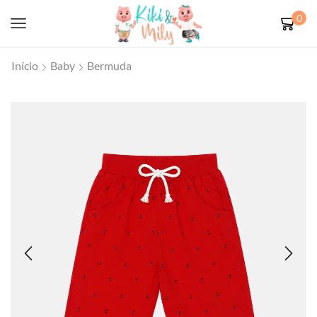
0
Início
Baby
Bermuda