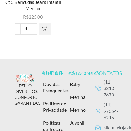
Kit 5 Bermudas Jeans Infantil
Menino
R$
225,00
CONTATOS
AJUDA E SUPORTE
AS CATAGORIAS
(11)
Dúvidas
Baby
ESTILO
3313-
Frenquentes
DIVERTIDO,
7673
Menina
CONFORTO
Políticas de
GARANTIDO.
(11)
Privacidade
Menino
97054-
6216
Políticas
Juvenil
kikimilylojav
de Troca e