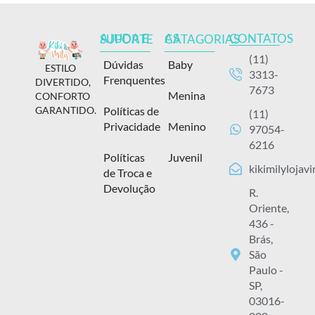
CONTATOS
AJUDA E SUPORTE
AS CATAGORIAS
(11)
Dúvidas
Baby
ESTILO
3313-
Frenquentes
DIVERTIDO,
7673
Menina
CONFORTO
Políticas de
GARANTIDO.
(11)
Privacidade
Menino
97054-
6216
Políticas
Juvenil
kikimilylojav
de Troca e
Devolução
R.
Oriente,
436 -
Brás,
São
Paulo -
SP,
03016-