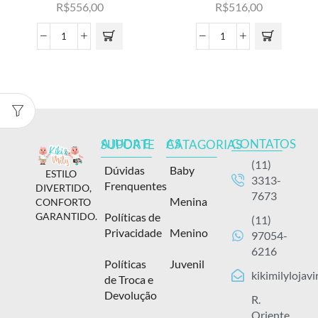
R$
556,00
R$
516,00
CONTATOS
AJUDA E SUPORTE
AS CATAGORIAS
(11)
Dúvidas
Baby
ESTILO
3313-
Frenquentes
DIVERTIDO,
7673
Menina
CONFORTO
Políticas de
GARANTIDO.
(11)
Privacidade
Menino
97054-
6216
Políticas
Juvenil
kikimilylojav
de Troca e
Devolução
R.
Oriente,