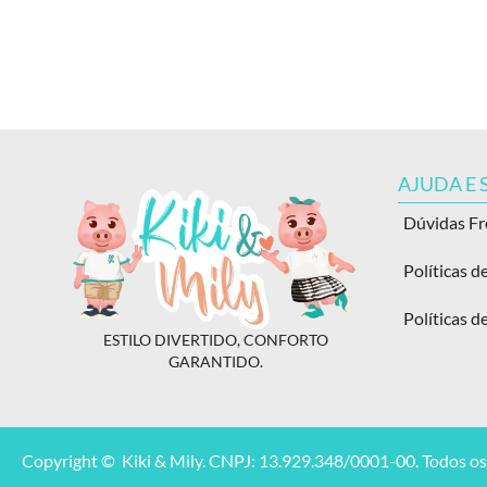
AJUDA E
Dúvidas F
Políticas d
Políticas d
ESTILO DIVERTIDO, CONFORTO
GARANTIDO.
Copyright © Kiki & Mily. CNPJ: 13.929.348/0001-00. Todos os 