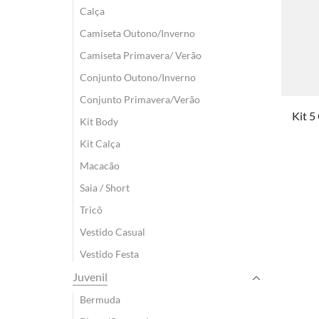
Calça
Camiseta Outono/Inverno
Camiseta Primavera/ Verão
Conjunto Outono/Inverno
Conjunto Primavera/Verão
Kit 5
Kit Body
Kit Calça
Macacão
Saia / Short
Tricô
Vestido Casual
Vestido Festa
Juvenil
Bermuda