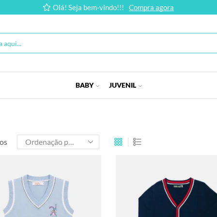
Olá! Seja bem-vindo!!!
Compra agora
BABY
JUVENIL
ros