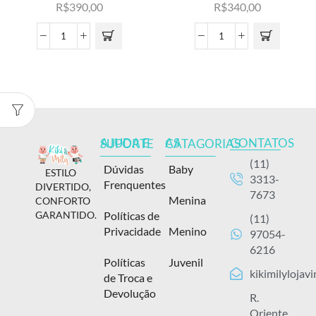
R$
390,00
R$
340,00
CONTATOS
AJUDA E SUPORTE
AS CATAGORIAS
(11)
Dúvidas
Baby
ESTILO
3313-
Frenquentes
DIVERTIDO,
7673
Menina
CONFORTO
Políticas de
GARANTIDO.
(11)
Privacidade
Menino
97054-
6216
Políticas
Juvenil
kikimilylojav
de Troca e
Devolução
R.
Oriente,