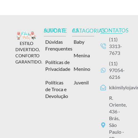
CONTATOS
AJUDA E SUPORTE
AS CATAGORIAS
(11)
Dúvidas
Baby
ESTILO
3313-
Frenquentes
DIVERTIDO,
7673
Menina
CONFORTO
Políticas de
GARANTIDO.
(11)
Privacidade
Menino
97054-
6216
Políticas
Juvenil
kikimilylojav
de Troca e
Devolução
R.
Oriente,
436 -
Brás,
São
Paulo -