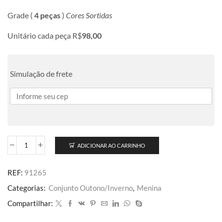
Grade (
4 peças
)
Cores Sortidas
Unitário cada peça R$
98,00
Simulação de frete
ADICIONAR AO CARRINHO
REF:
91265
Categorias:
Conjunto Outono/Inverno
,
Menina
Compartilhar: