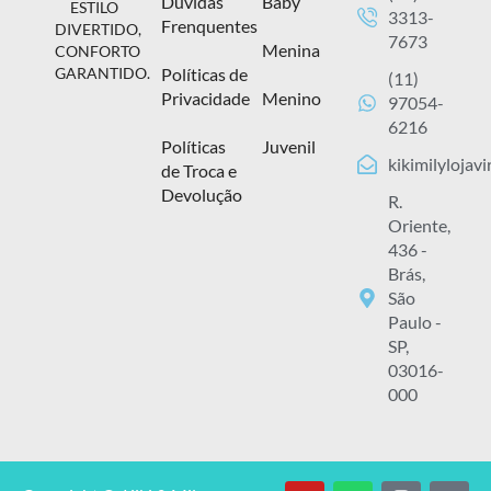
Dúvidas
Baby
ESTILO
3313-
Frenquentes
DIVERTIDO,
7673
Menina
CONFORTO
Políticas de
GARANTIDO.
(11)
Privacidade
Menino
97054-
6216
Políticas
Juvenil
kikimilylojav
de Troca e
Devolução
R.
Oriente,
436 -
Brás,
São
Paulo -
SP,
03016-
000