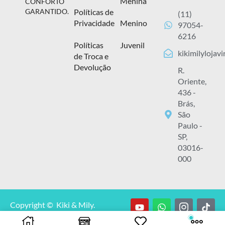
Menina
CONFORTO
Políticas de
GARANTIDO.
(11)
Privacidade
Menino
97054-
6216
Políticas
Juvenil
kikimilylojav
de Troca e
Devolução
R.
Oriente,
436 -
Brás,
São
Paulo -
SP,
03016-
000
Copyright © Kiki & Mily.
CNPJ: 13.929.348/0001-00.