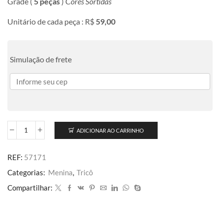
Grade (
5 peças
) C
ores Sortidas
Unitário de cada peça : R$
59,00
Simulação de frete
ADICIONAR AO CARRINHO
REF:
57171
Categorias:
Menina
,
Tricô
Compartilhar: