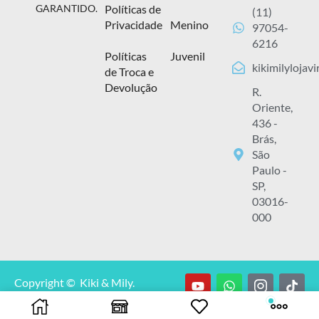
Políticas de
GARANTIDO.
(11)
Privacidade
Menino
97054-
6216
Políticas
Juvenil
kikimilylojav
de Troca e
Devolução
R.
Oriente,
436 -
Brás,
São
Paulo -
SP,
03016-
000
Copyright © Kiki & Mily.
CNPJ: 13.929.348/0001-00.
Todos os direitos reservados.