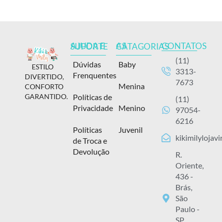
CONTATOS
AJUDA E SUPORTE
AS CATAGORIAS
(11)
Dúvidas
Baby
ESTILO
3313-
Frenquentes
DIVERTIDO,
7673
Menina
CONFORTO
Políticas de
GARANTIDO.
(11)
Privacidade
Menino
97054-
6216
Políticas
Juvenil
kikimilylojav
de Troca e
Devolução
R.
Oriente,
436 -
Brás,
São
Paulo -
SP,