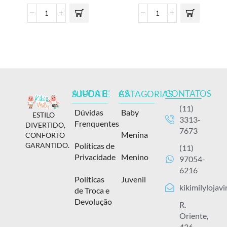
CONTATOS
AJUDA E SUPORTE
AS CATAGORIAS
(11)
Dúvidas
Baby
ESTILO
3313-
Frenquentes
DIVERTIDO,
7673
Menina
CONFORTO
Políticas de
GARANTIDO.
(11)
Privacidade
Menino
97054-
6216
Políticas
Juvenil
kikimilylojav
de Troca e
Devolução
R.
Oriente,
436 -