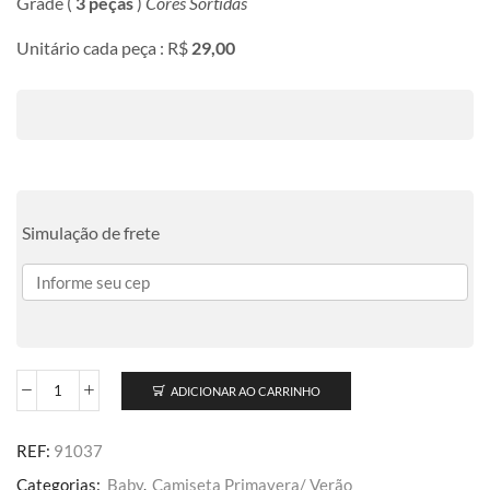
Grade (
3 peças
)
Cores Sortidas
Unitário cada peça : R$
29,00
Simulação de frete
ADICIONAR AO CARRINHO
REF:
91037
Categorias:
Baby
,
Camiseta Primavera/ Verão