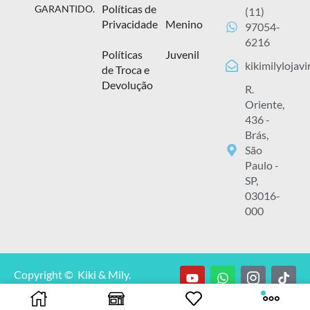
Políticas de
GARANTIDO.
(11)
Privacidade
Menino
97054-
6216
Políticas
Juvenil
kikimilylojav
de Troca e
Devolução
R.
Oriente,
436 -
Brás,
São
Paulo -
SP,
03016-
000
Copyright © Kiki & Mily.
CNPJ: 13.929.348/0001-00.
Todos os direitos reservados.