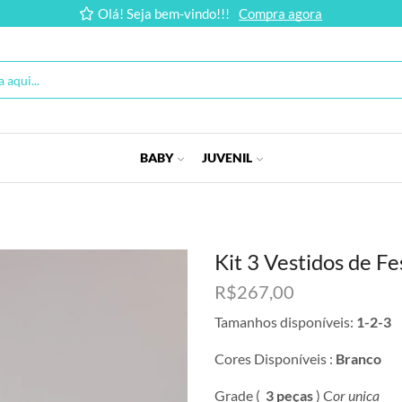
Olá! Seja bem-vindo!!!
Compra agora
BABY
JUVENIL
Kit 3 Vestidos de F
R$
267,00
Tamanhos disponíveis:
1-2-3
Cores Disponíveis :
Branco
Grade (
3 peças
) C
or unica