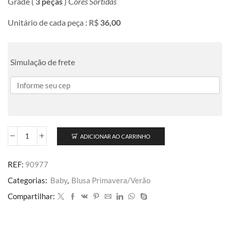
Grade (
3 peças
) C
ores Sortidas
Unitário de cada peça : R$
36,00
Simulação de frete
ADICIONAR AO CARRINHO
REF:
90977
Categorias:
Baby
,
Blusa Primavera/Verão
Compartilhar: