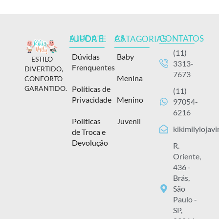
CONTATOS
AJUDA E SUPORTE
AS CATAGORIAS
(11)
Dúvidas
Baby
ESTILO
3313-
Frenquentes
DIVERTIDO,
7673
Menina
CONFORTO
Políticas de
GARANTIDO.
(11)
Privacidade
Menino
97054-
6216
Políticas
Juvenil
kikimilylojav
de Troca e
Devolução
R.
Oriente,
436 -
Brás,
São
Paulo -
SP,