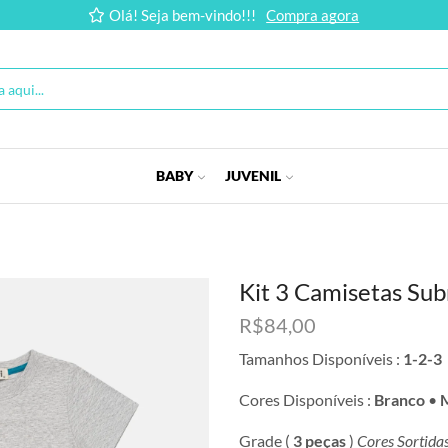
Olá! Seja bem-vindo!!!
Compra agora
BABY
JUVENIL
Kit 3 Camisetas Su
R$
84,00
Tamanhos Disponíveis :
1-2-3
Cores Disponíveis :
Branco
•
Grade (
3 peças
)
Cores Sortida