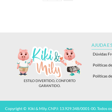
AJUDA E
Dúvidas F
Políticas d
Políticas d
ESTILO DIVERTIDO, CONFORTO
GARANTIDO.
Copyright © Kiki & Mily. CNPJ: 13.929.348/0001-00. Todos os 