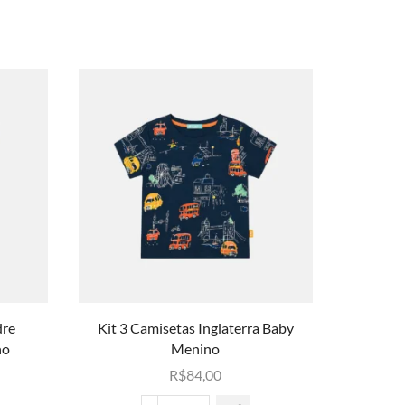
dre
Kit 3 Camisetas Inglaterra Baby
Kit 3 Be
no
Menino
R$
84,00