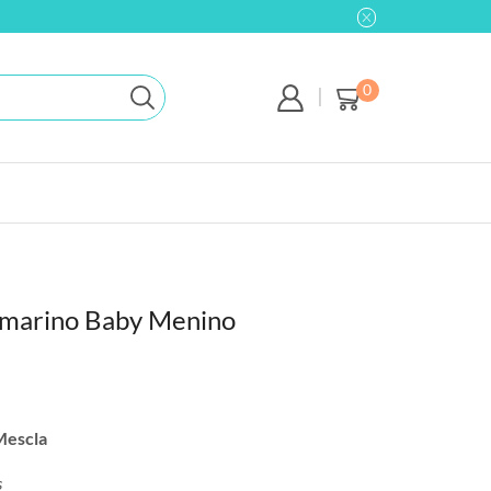
0
bmarino Baby Menino
Mescla
s