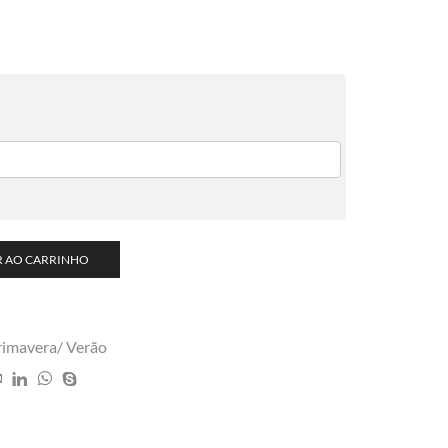
R AO CARRINHO
rimavera/ Verão