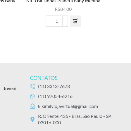
ans Baby
Kit 3 Blusinhas Planeta Baby Menina
Kit 3 Ca
R$
84,00
CONTATOS
(11) 3313-7673
Juvenil
(11) 97054-6216
kikimilylojavirtual@gmail.com
R. Oriente, 436 - Brás, São Paulo - SP,
03016-000