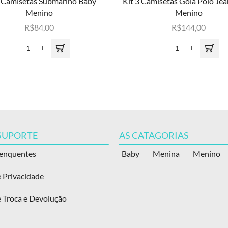
3 Camisetas Submarino Baby
Kit 3 Camisetas Gola Polo Je
Menino
Menino
R$
84,00
R$
144,00
 SUPORTE
AS CATAGORIAS
renquentes
Baby
Menina
Menino
e Privacidade
e Troca e Devolução