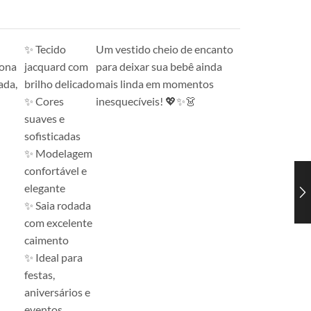
✨ Tecido
Um vestido cheio de encanto
iona
jacquard com
para deixar sua bebê ainda
ada,
brilho delicado
mais linda em momentos
✨ Cores
inesquecíveis! 💖✨👗
suaves e
sofisticadas
✨ Modelagem
confortável e
elegante
✨ Saia rodada
com excelente
caimento
✨ Ideal para
festas,
aniversários e
eventos