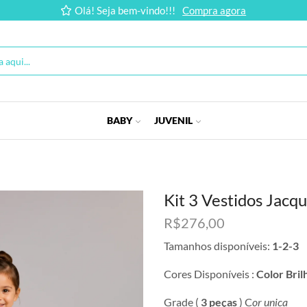
Olá! Seja bem-vindo!!!
Compra agora
BABY
JUVENIL
Kit 3 Vestidos Jacq
R$
276,00
Tamanhos disponíveis:
1-2-3
Cores Disponíveis :
Color Bril
Grade (
3 peças
) C
or unica