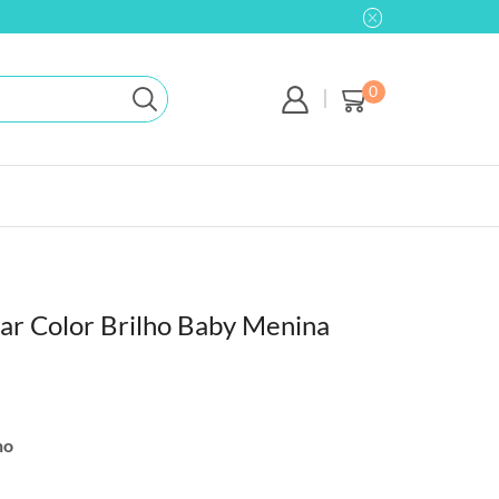
0
uar Color Brilho Baby Menina
ho