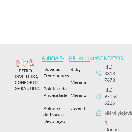
CONTATOS
AJUDA E SUPORTE
AS CATAGORIAS
(11)
Dúvidas
Baby
ESTILO
3313-
Frenquentes
DIVERTIDO,
7673
Menina
CONFORTO
Políticas de
GARANTIDO.
(11)
Privacidade
Menino
97054-
6216
Políticas
Juvenil
kikimilylojav
de Troca e
Devolução
R.
Oriente,