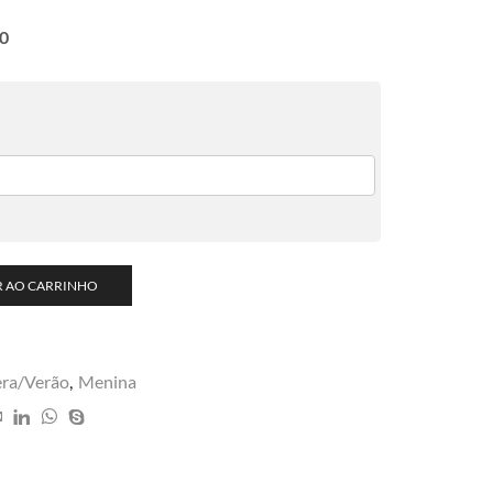
0
R AO CARRINHO
era/Verão
,
Menina