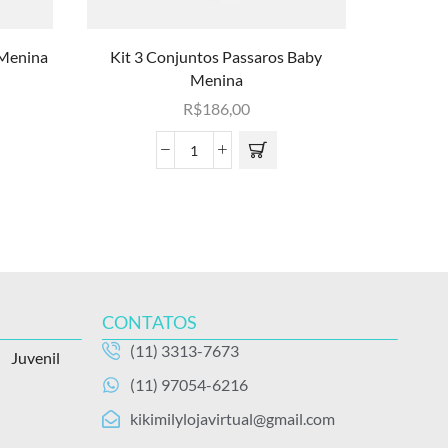
 Menina
Kit 3 Conjuntos Passaros Baby
Kit 4 
Menina
R$
186,00
CONTATOS
(11) 3313-7673
Juvenil
(11) 97054-6216
kikimilylojavirtual@gmail.com