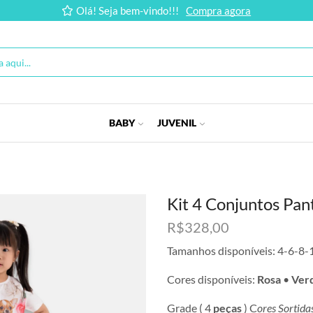
Olá! Seja bem-vindo!!!
Compra agora
BABY
JUVENIL
Kit 4 Conjuntos Pant
R$
328,00
Tamanhos disponíveis: 4-6-8-
Cores disponíveis:
Rosa
•
Ver
Grade ( 4
peças
) C
ores Sortida