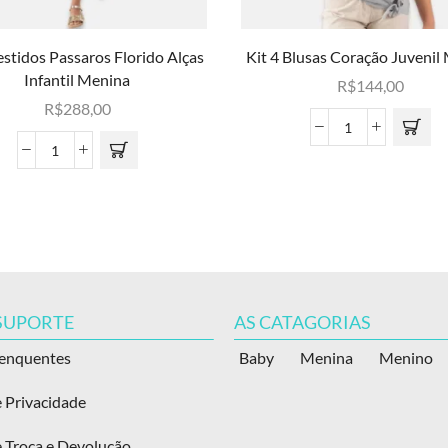
estidos Passaros Florido Alças
Kit 4 Blusas Coração Juvenil
Infantil Menina
R$
144,00
R$
288,00
 SUPORTE
AS CATAGORIAS
renquentes
Baby
Menina
Menino
e Privacidade
e Troca e Devolução