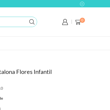
0
alona Flores Infantil
10
de
s