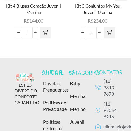
Kit 4 Blusas Coração Juvenil
Kit 3 Conjuntos My You
Menina
Juvenil Menina
R$
144,00
R$
234,00
CONTATOS
AJUDA E SUPORTE
AS CATAGORIAS
(11)
Dúvidas
Baby
ESTILO
3313-
Frenquentes
DIVERTIDO,
7673
Menina
CONFORTO
Políticas de
GARANTIDO.
(11)
Privacidade
Menino
97054-
6216
Políticas
Juvenil
kikimilylojav
de Troca e