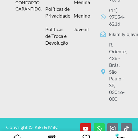
Menina
CONFORTO
Políticas de
GARANTIDO.
(11)
Privacidade
Menino
97054-
6216
Políticas
Juvenil
kikimilylojav
de Troca e
Devolução
R.
Oriente,
436 -
Brás,
São
Paulo -
SP,
03016-
000
Copyright © Kiki & Mily.
CNPJ: 13.929.348/0001-00.