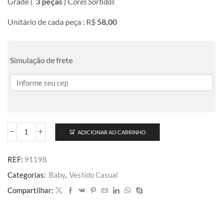
Grade (
3 peças
) C
ores Sortidas
Unitário de cada peça : R$
58,00
Simulação de frete
ADICIONAR AO CARRINHO
REF:
91198
Categorias:
Baby
,
Vestido Casual
Compartilhar: