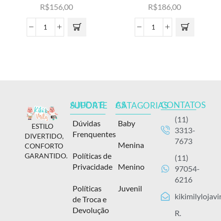
R$
156,00
R$
186,00
CONTATOS
AJUDA E SUPORTE
AS CATAGORIAS
(11)
Dúvidas
Baby
ESTILO
3313-
Frenquentes
DIVERTIDO,
7673
Menina
CONFORTO
Políticas de
GARANTIDO.
(11)
Privacidade
Menino
97054-
6216
Políticas
Juvenil
kikimilylojav
de Troca e
Devolução
R.