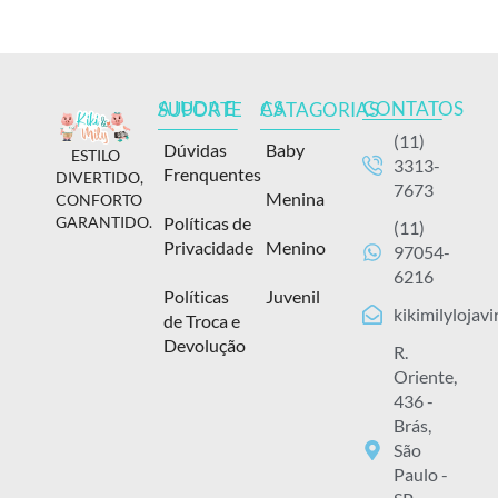
CONTATOS
AJUDA E SUPORTE
AS CATAGORIAS
(11)
Dúvidas
Baby
ESTILO
3313-
Frenquentes
DIVERTIDO,
7673
Menina
CONFORTO
Políticas de
GARANTIDO.
(11)
Privacidade
Menino
97054-
6216
Políticas
Juvenil
kikimilylojav
de Troca e
Devolução
R.
Oriente,
436 -
Brás,
São
Paulo -