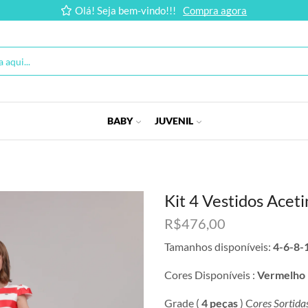
Olá! Seja bem-vindo!!!
Compra agora
BABY
JUVENIL
Kit 4 Vestidos Aceti
R$
476,00
Tamanhos disponíveis:
4-6-8-
Cores Disponíveis :
Vermelho 
Grade (
4 peças
) C
ores Sortida