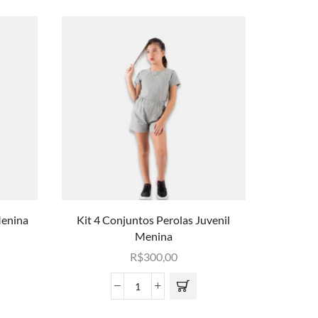
Menina
Kit 4 Conjuntos Perolas Juvenil
Kit 4 Blu
Menina
R$
300,00