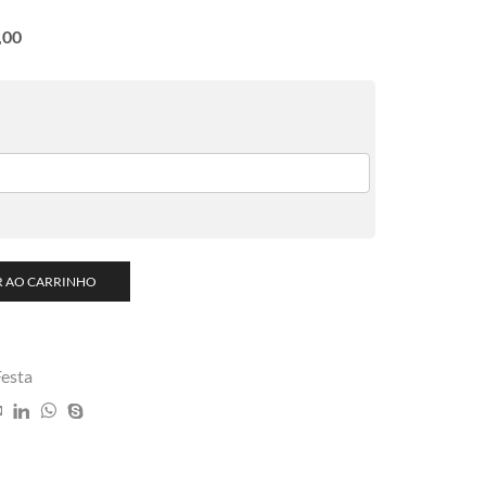
,00
R AO CARRINHO
Festa