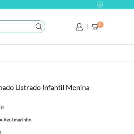
0
nado Listrado Infantil Menina
10
• Azul marinho
s