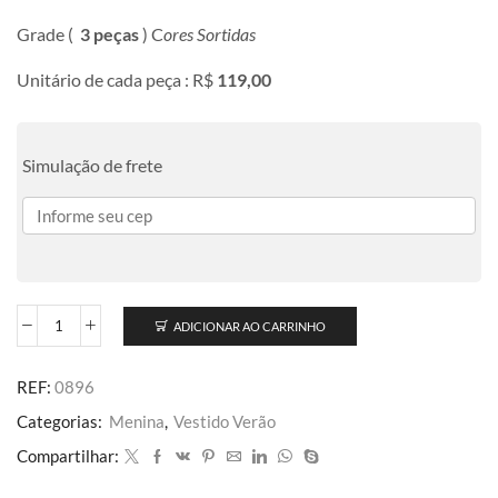
Grade (
3 peças
) C
ores Sortidas
Unitário de cada peça : R$
119,00
Simulação de frete
ADICIONAR AO CARRINHO
REF:
0896
Categorias:
Menina
,
Vestido Verão
Compartilhar: