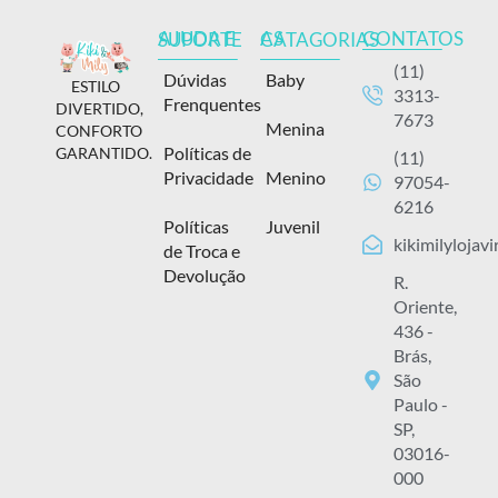
CONTATOS
AJUDA E SUPORTE
AS CATAGORIAS
(11)
Dúvidas
Baby
ESTILO
3313-
Frenquentes
DIVERTIDO,
7673
Menina
CONFORTO
Políticas de
GARANTIDO.
(11)
Privacidade
Menino
97054-
6216
Políticas
Juvenil
kikimilylojav
de Troca e
Devolução
R.
Oriente,
436 -
Brás,
São
Paulo -
SP,
03016-
000