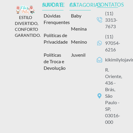
CONTATOS
AJUDA E SUPORTE
AS CATAGORIAS
(11)
Dúvidas
Baby
ESTILO
3313-
Frenquentes
DIVERTIDO,
7673
Menina
CONFORTO
Políticas de
GARANTIDO.
(11)
Privacidade
Menino
97054-
6216
Políticas
Juvenil
kikimilylojav
de Troca e
Devolução
R.
Oriente,
436 -
Brás,
São
Paulo -
SP,
03016-
000