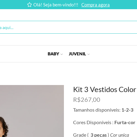
Olá! Seja bem-vindo!!!
Compra agora
BABY
JUVENIL
Kit 3 Vestidos Colo
R$
267,00
Tamanhos disponíveis:
1-2-3
Cores Disponíveis :
Furta-cor
Grade (
3 peças
)
Cor unica