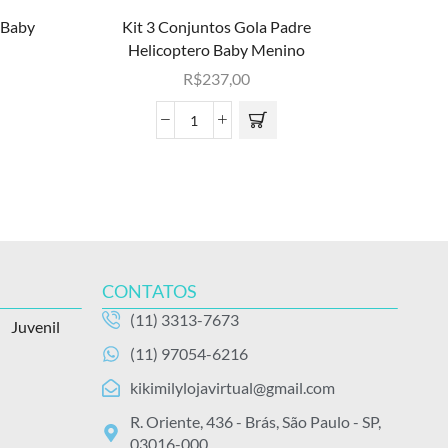
 Baby
Kit 3 Conjuntos Gola Padre
Kit 3 
Helicoptero Baby Menino
R$
237,00
CONTATOS
(11) 3313-7673
Juvenil
(11) 97054-6216
kikimilylojavirtual@gmail.com
R. Oriente, 436 - Brás, São Paulo - SP,
03016-000