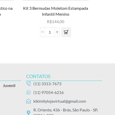
tico na
Kit 3 Bermudas Moletom Estampada
Kit 4 C
o
Infantil Menino
R$
144,00
CONTATOS
(11) 3313-7673
Juvenil
(11) 97054-6216
kikimilylojavirtual@gmail.com
R. Oriente, 436 - Brás, São Paulo - SP,