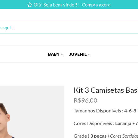
Olá! Seja bem-vindo!!!
Compra agora
BABY
JUVENIL
Kit 3 Camisetas Bas
R$
96,00
Tamanhos Disponíveis :
4-6-8
Cores Disponíveis :
Laranja
•
Grade (
3 peças
)
Cores Sortida