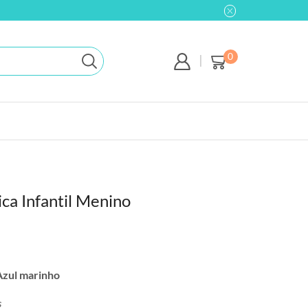
0
ica Infantil Menino
Azul marinho
s