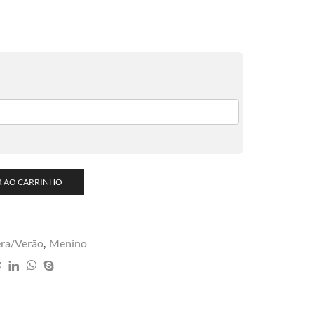
R AO CARRINHO
ra/Verão
,
Menino