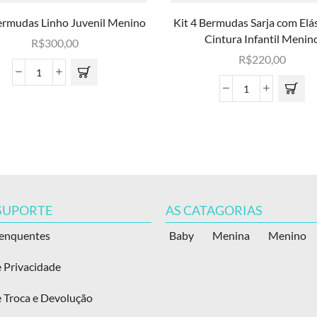
Bermudas Linho Juvenil Menino
Kit 4 Bermudas Sarja com Elás
Cintura Infantil Menin
R$
300,00
R$
220,00
 SUPORTE
AS CATAGORIAS
renquentes
Baby
Menina
Menino
e Privacidade
e Troca e Devolução