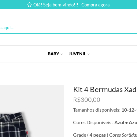
Olá! Seja bem-vindo!!!
Compra agora
BABY
JUVENIL
Kit 4 Bermudas Xad
R$
300,00
Tamanhos disponíveis:
10-12-
Cores Disponíveis :
Azul • Azu
Grade (
4 peças
) C
ores Sortida