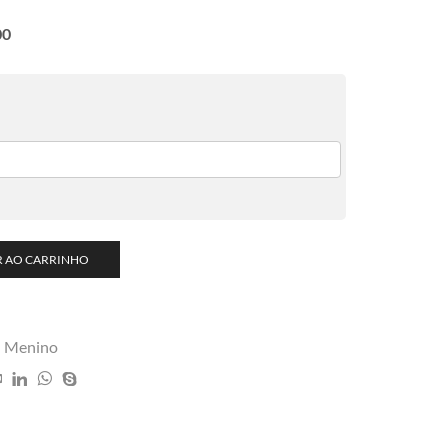
00
R AO CARRINHO
,
Menino