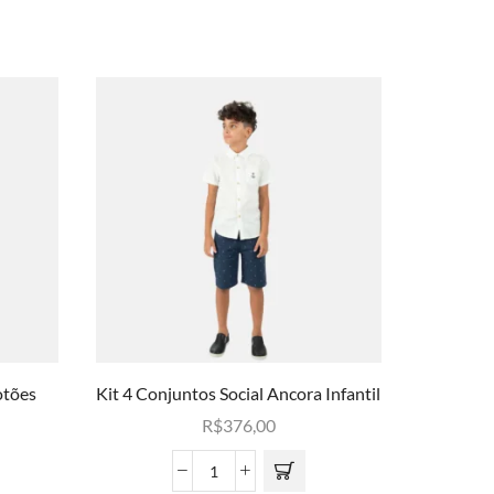
otões
Kit 4 Conjuntos Social Ancora Infantil
Kit 4 Ber
R$
376,00