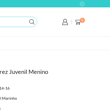
0
rez Juvenil Menino
14-16
l Marinho
s