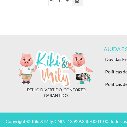
AJUDA E
Dúvidas F
Políticas d
Políticas d
ESTILO DIVERTIDO, CONFORTO
GARANTIDO.
Copyright © Kiki & Mily. CNPJ: 13.929.348/0001-00. Todos os 