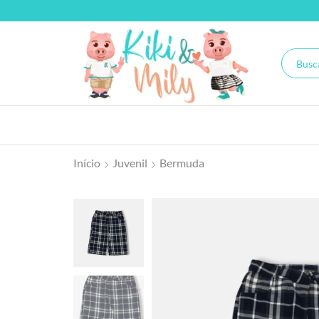
Início
Juvenil
Bermuda