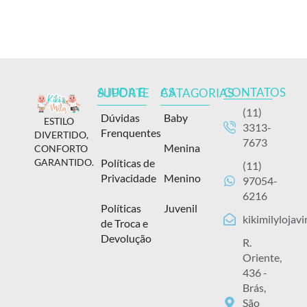
CONTATOS
AJUDA E SUPORTE
AS CATAGORIAS
(11)
Dúvidas
Baby
ESTILO
3313-
Frenquentes
DIVERTIDO,
7673
Menina
CONFORTO
Políticas de
GARANTIDO.
(11)
Privacidade
Menino
97054-
6216
Políticas
Juvenil
kikimilylojav
de Troca e
Devolução
R.
Oriente,
436 -
Brás,
São