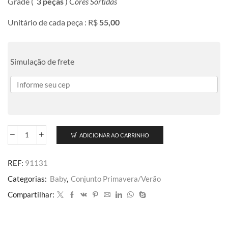
Grade (
3 peças
) C
ores Sortidas
Unitário de cada peça : R$
55,00
Simulação de frete
ADICIONAR AO CARRINHO
REF:
91131
Categorias:
Baby
,
Conjunto Primavera/Verão
Compartilhar: