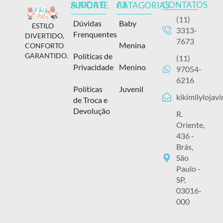
CONTATOS
AJUDA E SUPORTE
AS CATAGORIAS
(11)
Dúvidas
Baby
ESTILO
3313-
Frenquentes
DIVERTIDO,
7673
Menina
CONFORTO
Políticas de
GARANTIDO.
(11)
Privacidade
Menino
97054-
6216
Políticas
Juvenil
kikimilylojav
de Troca e
Devolução
R.
Oriente,
436 -
Brás,
São
Paulo -
SP,
03016-
000