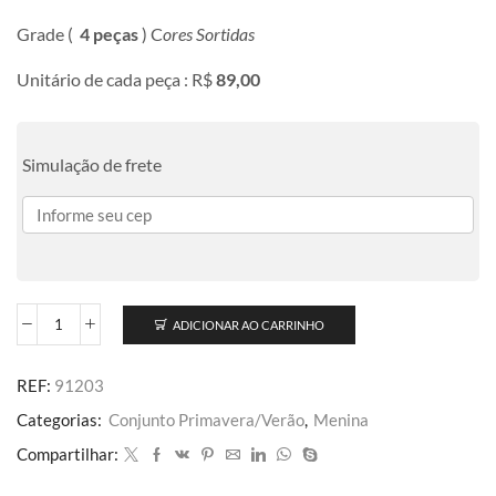
Grade (
4 peças
) C
ores Sortidas
Unitário de cada peça : R$
89,00
Simulação de frete
ADICIONAR AO CARRINHO
REF:
91203
Categorias:
Conjunto Primavera/Verão
,
Menina
Compartilhar: