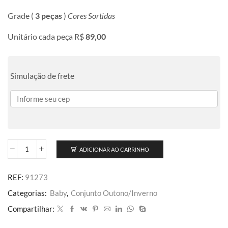
Grade (
3 peças
)
Cores Sortidas
Unitário cada peça R$
89,00
Simulação de frete
ADICIONAR AO CARRINHO
REF:
91273
Categorias:
Baby
,
Conjunto Outono/Inverno
Compartilhar: