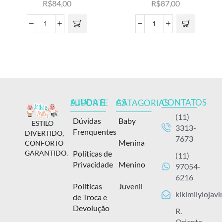
R$
84,00
R$
87,00
CONTATOS
AJUDA E SUPORTE
AS CATAGORIAS
(11)
Dúvidas
Baby
ESTILO
3313-
Frenquentes
DIVERTIDO,
7673
Menina
CONFORTO
Políticas de
GARANTIDO.
(11)
Privacidade
Menino
97054-
6216
Políticas
Juvenil
kikimilylojav
de Troca e
Devolução
R.
Oriente,