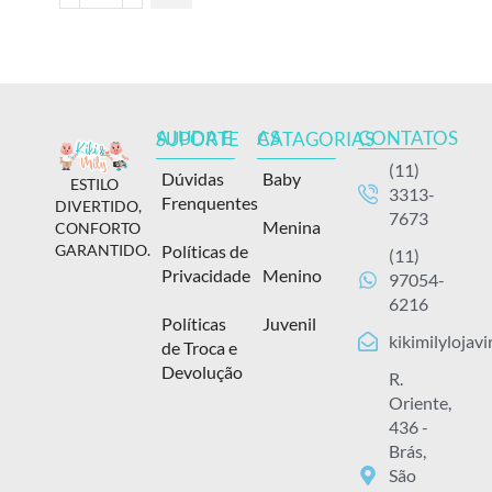
CONTATOS
AJUDA E SUPORTE
AS CATAGORIAS
(11)
Dúvidas
Baby
ESTILO
3313-
Frenquentes
DIVERTIDO,
7673
Menina
CONFORTO
Políticas de
GARANTIDO.
(11)
Privacidade
Menino
97054-
6216
Políticas
Juvenil
kikimilylojav
de Troca e
Devolução
R.
Oriente,
436 -
Brás,
São