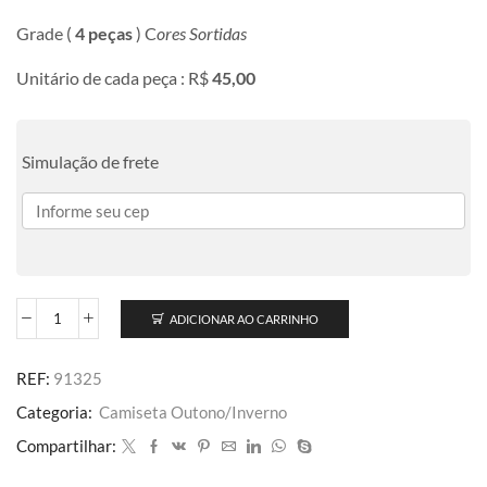
Grade (
4 peças
) C
ores Sortidas
Unitário de cada peça : R$
45,00
Simulação de frete
ADICIONAR AO CARRINHO
REF:
91325
Categoria:
Camiseta Outono/Inverno
Compartilhar: