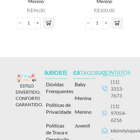
Menino
Menino
R$
96,00
R$
300,00
CONTATOS
AJUDA E SUPORTE
AS CATAGORIAS
(11)
Dúvidas
Baby
ESTILO
3313-
Frenquentes
DIVERTIDO,
7673
Menina
CONFORTO
Políticas de
GARANTIDO.
(11)
Privacidade
Menino
97054-
6216
Políticas
Juvenil
kikimilylojav
de Troca e
Devolução