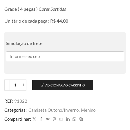
Grade (
4 peças
) C
ores Sortidas
Unitário de cada peça : R$
44,00
Simulação de frete
ADICIONAR AO CARRINHO
REF:
91322
Categorias:
Camiseta Outono/Inverno
,
Menino
Compartilhar: