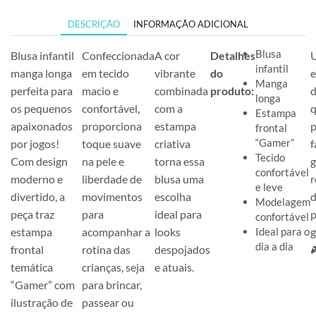
DESCRIÇÃO
INFORMAÇÃO ADICIONAL
Blusa
Blusa infantil
Confeccionada
A cor
Detalhes
infantil
manga longa
em tecido
vibrante
do
e
Manga
perfeita para
macio e
combinada
produto:
d
longa
os pequenos
confortável,
com a
q
Estampa
apaixonados
proporciona
estampa
frontal
“Gamer”
por jogos!
toque suave
criativa
f
Tecido
Com design
na pele e
torna essa
g
confortável
moderno e
liberdade de
blusa uma
e leve
divertido, a
movimentos
escolha
Modelagem
peça traz
para
ideal para
confortável
estampa
acompanhar a
looks
Ideal para o
g
dia a dia
frontal
rotina das
despojados
temática
crianças, seja
e atuais.
“Gamer” com
para brincar,
ilustração de
passear ou