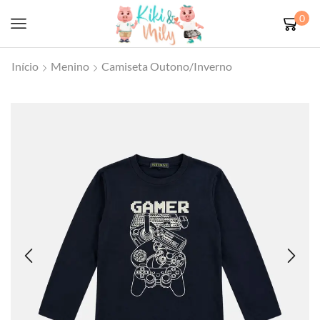
0
Início
Menino
Camiseta Outono/Inverno