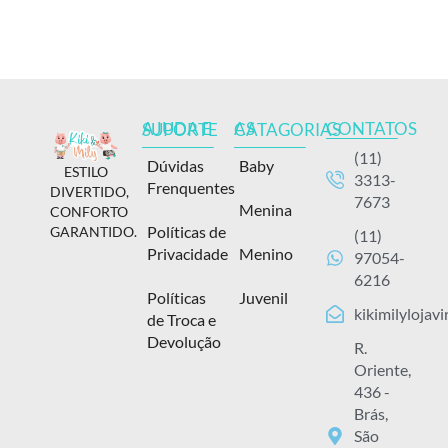
CONTATOS
AJUDA E SUPORTE
AS CATAGORIAS
(11)
Dúvidas
Baby
ESTILO
3313-
Frenquentes
DIVERTIDO,
7673
Menina
CONFORTO
Políticas de
GARANTIDO.
(11)
Privacidade
Menino
97054-
6216
Políticas
Juvenil
kikimilylojav
de Troca e
Devolução
R.
Oriente,
436 -
Brás,
São