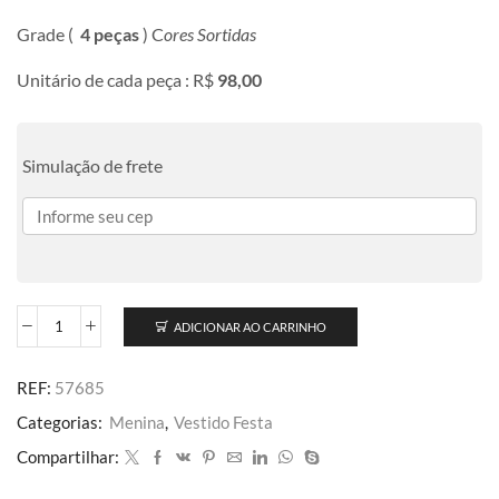
Grade (
4 peças
) C
ores Sortidas
Unitário de cada peça : R$
98,00
Simulação de frete
ADICIONAR AO CARRINHO
REF:
57685
Categorias:
Menina
,
Vestido Festa
Compartilhar: