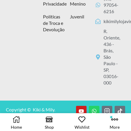
Privacidade
Menino
97054-
6216
Políticas
Juvenil
kikimilylojav
de Troca e
Devolução
R.
Oriente,
436 -
Brás,
São
Paulo -
SP,
03016-
000
Copyright © Kiki & Mily.
CNPJ: 13.929.348/0001-00.
Todos os direitos reservados.
Home
Shop
Wishlist
More