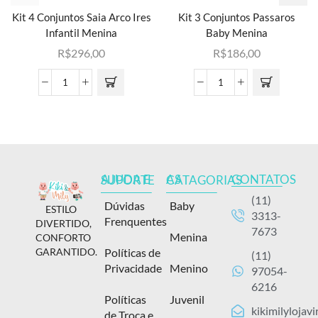
Kit 4 Conjuntos Saia Arco Ires
Kit 3 Conjuntos Passaros
Infantil Menina
Baby Menina
R$
296,00
R$
186,00
CONTATOS
AJUDA E SUPORTE
AS CATAGORIAS
(11)
Dúvidas
Baby
ESTILO
3313-
Frenquentes
DIVERTIDO,
7673
Menina
CONFORTO
Políticas de
GARANTIDO.
(11)
Privacidade
Menino
97054-
6216
Políticas
Juvenil
kikimilylojav
de Troca e