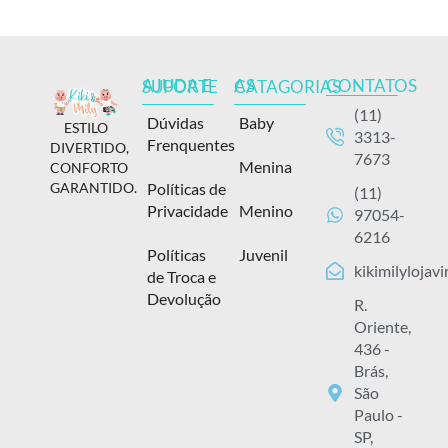
CONTATOS
AJUDA E SUPORTE
AS CATAGORIAS
(11)
Dúvidas
Baby
ESTILO
3313-
Frenquentes
DIVERTIDO,
7673
Menina
CONFORTO
Políticas de
GARANTIDO.
(11)
Privacidade
Menino
97054-
6216
Políticas
Juvenil
kikimilylojav
de Troca e
Devolução
R.
Oriente,
436 -
Brás,
São
Paulo -
SP,