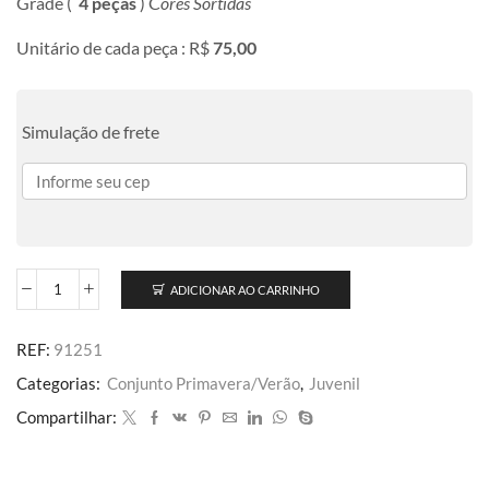
Grade (
4 peças
) C
ores Sortidas
Unitário de cada peça : R$
75,00
Simulação de frete
ADICIONAR AO CARRINHO
REF:
91251
Categorias:
Conjunto Primavera/Verão
,
Juvenil
Compartilhar: