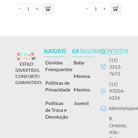
CONTATOS
AJUDA E SUPORTE
AS CATAGORIAS
(11)
Dúvidas
Baby
ESTILO
3313-
Frenquentes
DIVERTIDO,
7673
Menina
CONFORTO
Políticas de
GARANTIDO.
(11)
Privacidade
Menino
97054-
6216
Políticas
Juvenil
kikimilylojav
de Troca e
Devolução
R.
Oriente,
436 -