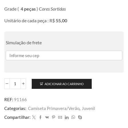
Grade (
4 peças
) C
ores Sortidas
Unitário de cada peça : R$
55,00
Simulação de frete
ADICIONAR AO CARRINHO
REF:
91166
Categorias:
Camiseta Primavera/Verão
,
Juvenil
Compartilhar: