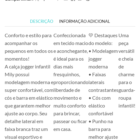
DESCRIÇÃO
INFORMAÇÃO ADICIONAL
Conforto e estilo para
Confeccionada
💛 Destaques
Uma
acompanhar os
em tecido macio
do modelo:
peça
pequenos em todos os
e aconchegante,
• Modelagem
versátil
momentos!
é ideal para os
jogger
e cheia
A calça jogger infantil
dias mais
moderna
de
Mily possui
fresquinhos,
• Faixas
charme
modelagem moderna e
proporcionando
laterais
para o
super confortável, com
liberdade de
contrastantes
guarda-
cós e barra em elástico
movimento e
• Cós com
roupa
que garantem melhor
muito conforto
elástico
infantil!
ajuste ao corpo. Seu
para brincar,
confortável
detalhe lateral em
passear ou ficar
• Punho na
faixa branca traz um
em casa.
barra para
visual esportivo e
melhor ajuste